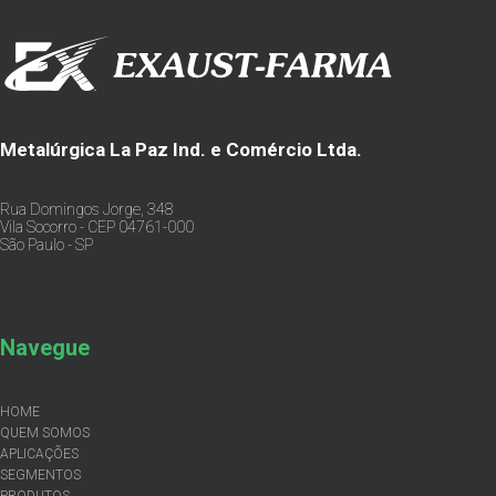
Metalúrgica La Paz Ind. e Comércio Ltda.
Rua Domingos Jorge, 348
Vila Socorro - CEP 04761-000
São Paulo - SP
Navegue
HOME
QUEM SOMOS
APLICAÇÕES
SEGMENTOS